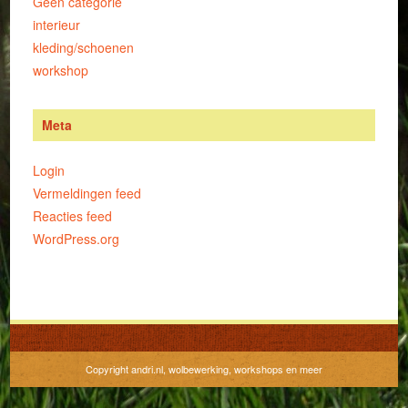
Geen categorie
interieur
kleding/schoenen
workshop
Meta
Login
Vermeldingen feed
Reacties feed
WordPress.org
Copyright andri.nl, wolbewerking, workshops en meer