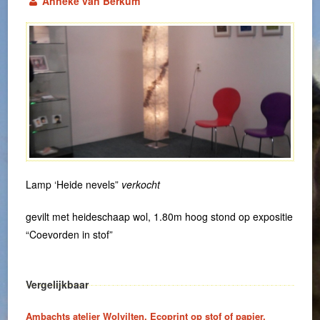
Anneke van Berkum
Lamp ‘Heide nevels”
verkocht
gevilt met heideschaap wol, 1.80m hoog stond op expositie
“Coevorden in stof”
Vergelijkbaar
Ambachts atelier Wolvilten, Ecoprint op stof of papier,