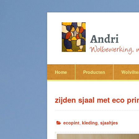
Home
Producten
Wolvilte
zijden sjaal met eco pr
ecopint
,
kleding
,
sjaaltjes