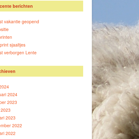
cente berichten
st vakantie geopend
sitie
rinten
print sjaaltjes
st verborgen Lente
chieven
 2024
uari 2024
ber 2023
l 2023
ari 2023
ember 2022
ari 2022