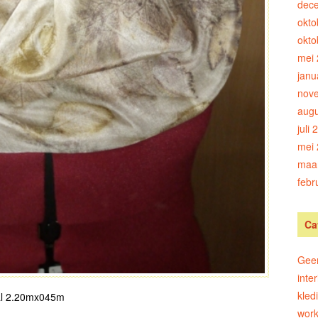
dec
okto
okto
mei
janu
nov
augu
juli
mei
maar
febr
Ca
Geen
inter
kled
aal 2.20mx045m
wor