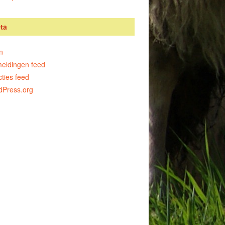
ta
n
eldingen feed
ties feed
dPress.org