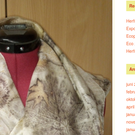
Re
Herf
Expo
Ecop
Eco 
Herf
Ar
juni
febr
okto
apri
janu
nov
janu